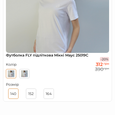
Футболка FLY підліткова Міккі Маус 25019С
-20%
312
грн
Колір
390
грн
Розмір
140
152
164