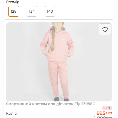
Розмір
128
134
140
Спортивний костюм для дівчаток Fly 23088С
-50%
995
грн
Колір
грн