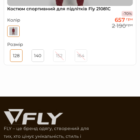
Костюм спортивний для підлітків Fly 21081C
-70%
657
грн
Колір
2 190
грн
Розмір
128
140
152
164
FLY – це бренд одягу, створений для
тих, хто цінує унікальність, стиль і