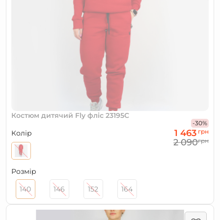
Костюм дитячий Fly фліс 23195С
-30%
1 463
грн
Колір
2 090
грн
Розмір
140
146
152
164