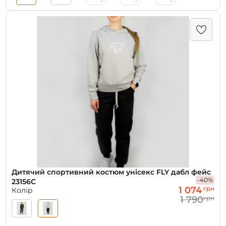
Дитячий спортивний костюм унісекс FLY дабл фейс
-40%
23156С
1 074
грн
Колір
1 790
грн