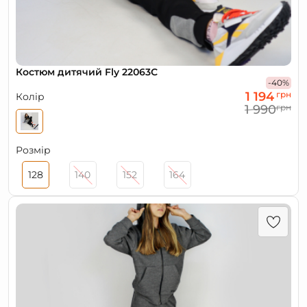
Костюм дитячий Fly 22063С
-40%
1 194
грн
Колір
1 990
грн
Розмір
128
140
152
164