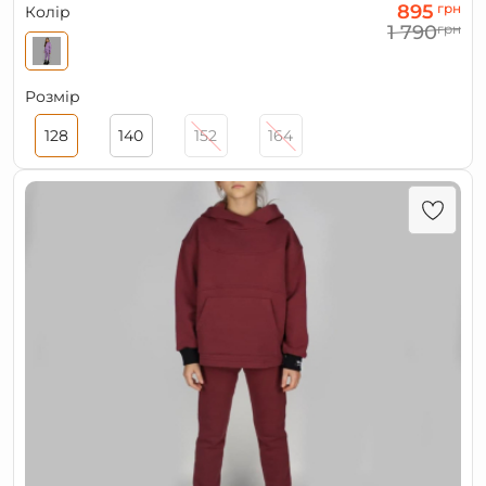
895
грн
Колір
1 790
грн
Розмір
128
140
152
164