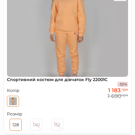
Спортивний костюм для дівчаток Fly 22001C
-30%
1 183
грн
Колір
1 690
грн
Розмір
128
140
152