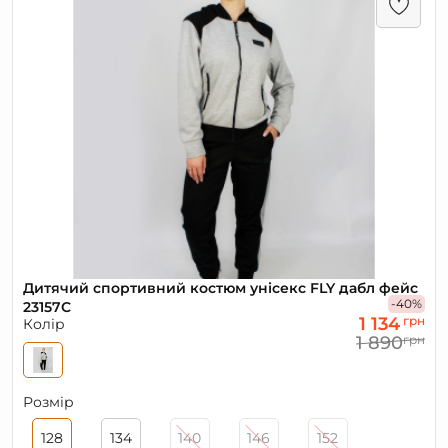
Дитячий спортивний костюм унісекс FLY дабл фейс
-40%
23157С
1 134
грн
Колір
1 890
грн
Розмір
128
134
140
146
152