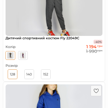
Дитячий спортивний костюм Fly 22049С
-40%
1 194
грн
Колір
1 990
грн
Розмір
128
140
152