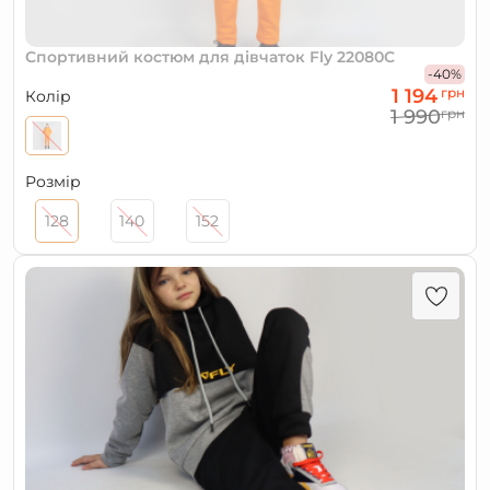
Спортивний костюм для дівчаток Fly 22080С
-40%
1 194
грн
Колір
1 990
грн
Розмір
128
140
152