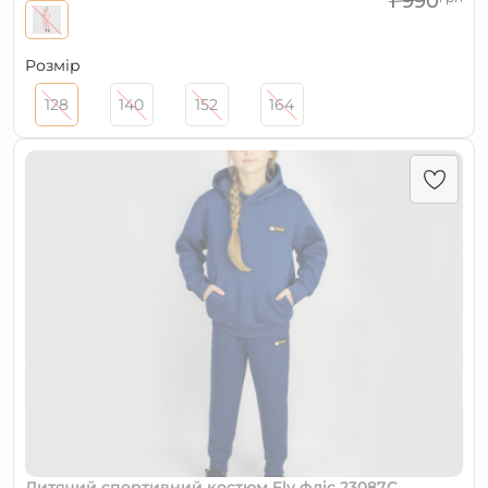
1 990
Розмір
128
140
152
164
Дитячий спортивний костюм Fly фліс 23087С