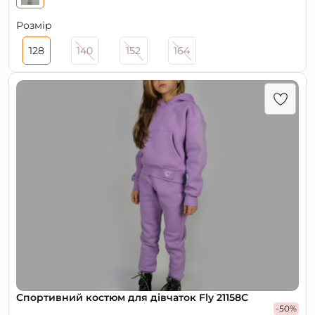
Розмір
128
140
152
164
Спортивний костюм для дівчаток Fly 21158C
-50%