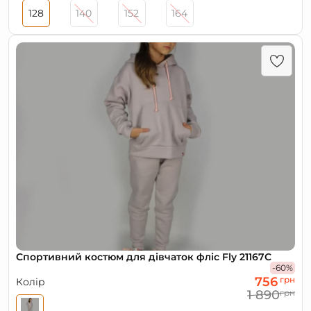
128
140
152
164
Спортивний костюм для дівчаток фліс Fly 21167C
-60%
756
грн
Колір
1 890
грн