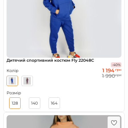
Дитячий спортивний костюм Fly 22048С
-40%
1 194
грн
Колір
1 990
грн
Розмір
128
140
164