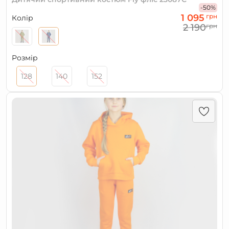
-50%
1 095
грн
Колір
2 190
грн
Розмір
128
140
152