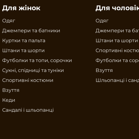
Для жінок
Для чолові
Одяг
Одяг
Джемпери та батники
Джемпери та ба
Куртки та пальта
Штани та шорти
Штани та шорти
Спортивні кост
Футболки та топи, сорочки
Футболки та со
Сукні, спідниці та туніки
Взуття
Спортивні костюми
Шльопанці і сан
Взуття
Кеди
Сандалі і шльопанці