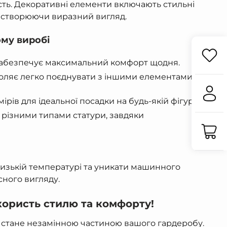
сть. Декоративні елементи включають стильні
, створюючи виразний вигляд.
ому виробі
 забезпечує максимальний комфорт щодня.
воляє легко поєднувати з іншими елементами
рів для ідеальної посадки на будь-якій фігурі.
з різними типами статури, завдяки
изькій температурі та уникати машинного
сного вигляду.
 користь стилю та комфорту!
С стане незамінною частиною вашого гардеробу.