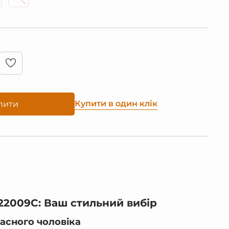
Купити в один клік
пити
 22009С: Ваш стильний вибір
асного чоловіка