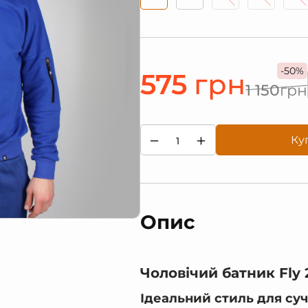
-50%
575
грн
1 150
грн
−
+
Ку
Опис
Чоловічий батник Fly
Ідеальний стиль для суч