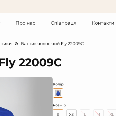
Про нас
Співпраця
Контакти
тники
Батник чоловічий Fly 22009С
Fly 22009С
Колір
Розмір
S
XS
L
M
XL