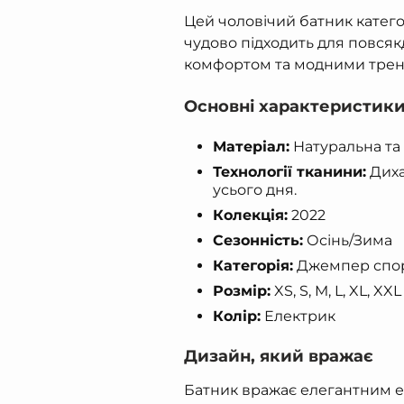
Цей чоловічий батник катег
чудово підходить для повсяк
комфортом та модними трен
Основні характеристики
Матеріал:
Натуральна та 
Технології тканини:
Диха
усього дня.
Колекція:
2022
Сезонність:
Осінь/Зима
Категорія:
Джемпер спо
Розмір:
XS, S, M, L, XL, XXL
Колір:
Електрик
Дизайн, який вражає
Батник вражає елегантним 