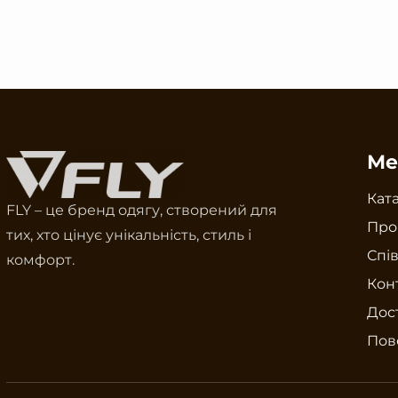
Ме
Кат
FLY – це бренд одягу, створений для
Про
тих, хто цінує унікальність, стиль і
Спі
комфорт.
Кон
Дост
Пов