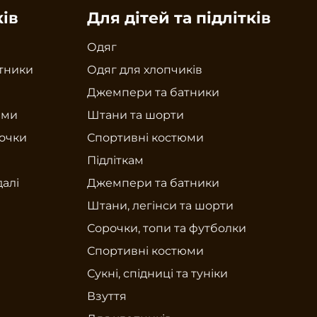
ків
Для дітей та підлітків
Одяг
тники
Одяг для хлопчиків
Джемпери та батники
юми
Штани та шорти
рочки
Спортивні костюми
Підліткам
далі
Джемпери та батники
Штани, легінси та шорти
Сорочки, топи та футболки
Спортивні костюми
Сукні, спідниці та туніки
Взуття