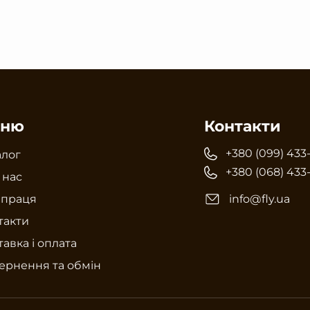
ню
Контакти
+380 (099) 433
алог
+380 (068) 433
 нас
впраця
info@fly.ua
такти
авка і оплата
ернення та обмін