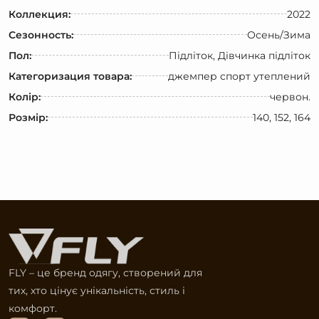
Коллекция:
2022
Сезонность:
Осень/Зима
Пол:
Підліток, Дівчинка підліток
Категоризация товара:
джемпер спорт утеплений
Колір:
червон.
Розмір:
140, 152, 164
FLY – це бренд одягу, створений для
тих, хто цінує унікальність, стиль і
комфорт.