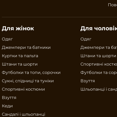
Пов
Для жінок
Для чолові
Одяг
Одяг
Джемпери та батники
Джемпери та ба
Куртки та пальта
Штани та шорти
Штани та шорти
Спортивні кост
Футболки та топи, сорочки
Футболки та со
Сукні, спідниці та туніки
Взуття
Спортивні костюми
Шльопанці і сан
Взуття
Кеди
Сандалі і шльопанці