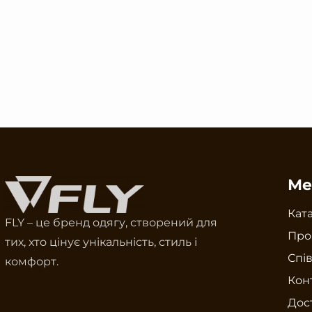
Ме
Кат
FLY – це бренд одягу, створений для
Про
тих, хто цінує унікальність, стиль і
Спі
комфорт.
Кон
Дост