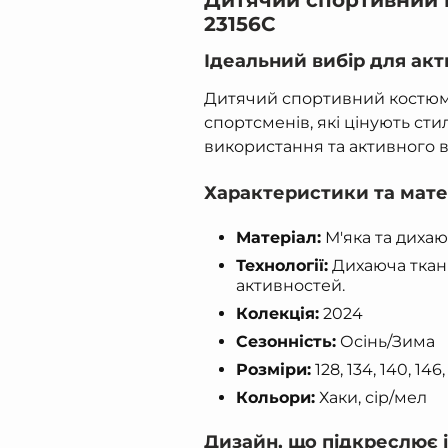
Дитячий спортивний 
23156С
Ідеальний вибір для акт
Дитячий спортивний костюм
спортсменів, які цінують ст
використання та активного в
Характеристики та мате
Матеріал:
М'яка та дихаю
Технології:
Дихаюча ткан
активностей.
Колекція:
2024
Сезонність:
Осінь/Зима
Розміри:
128, 134, 140, 146,
Кольори:
Хаки, сір/мел
Дизайн, що підкреслює 