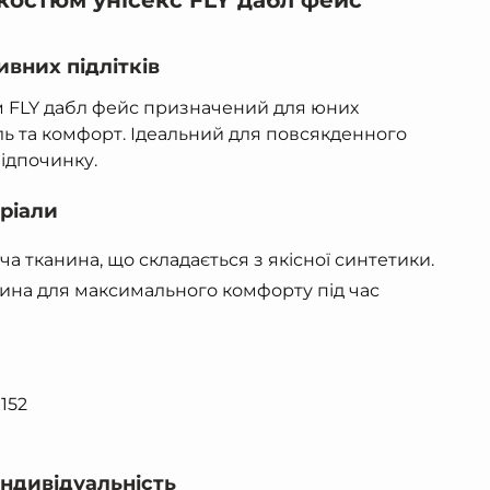
костюм унісекс FLY дабл фейс
ивних підлітків
 FLY дабл фейс призначений для юних
иль та комфорт. Ідеальний для повсякденного
ідпочинку.
ріали
ча тканина, що складається з якісної синтетики.
ина для максимального комфорту під час
 152
індивідуальність