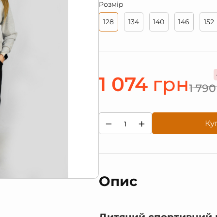
Розмір
128
134
140
146
152
1 074
грн
1 790
−
+
Ку
Опис