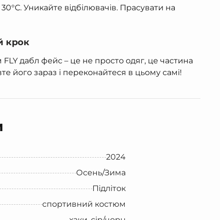
30°C. Уникайте відбілювачів. Прасувати на
й крок
LY дабл фейс – це не просто одяг, це частина
те його зараз і переконайтеся в цьому самі!
и
2024
Осень/Зима
Підліток
спортивний костюм
хаки, сiр/чорн