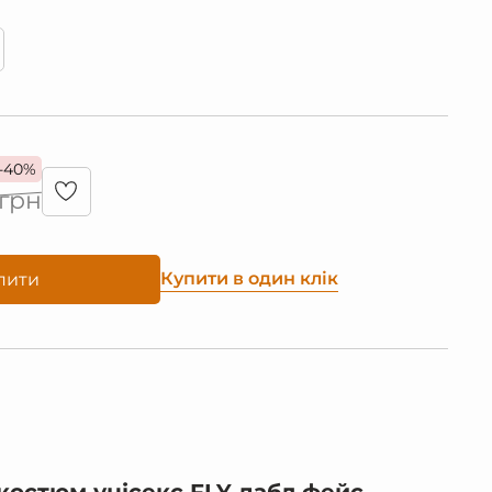
-40%
грн
Купити в один клік
пити