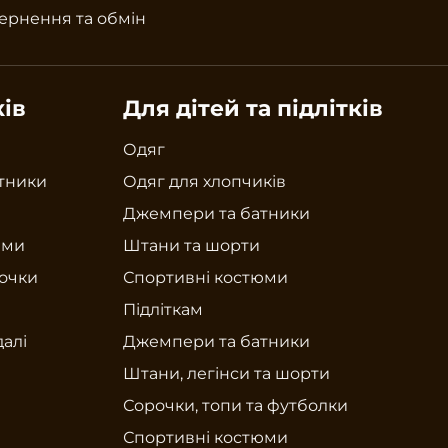
ернення та обмін
ків
Для дітей та підлітків
Одяг
тники
Одяг для хлопчиків
Джемпери та батники
юми
Штани та шорти
рочки
Спортивні костюми
Підліткам
далі
Джемпери та батники
Штани, легінси та шорти
Сорочки, топи та футболки
Спортивні костюми