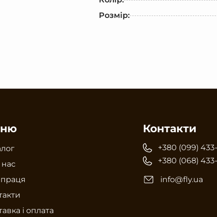
Розмір:
ню
Контакти
+380 (099) 433
алог
+380 (068) 433
 нас
впраця
info@fly.ua
такти
авка і оплата