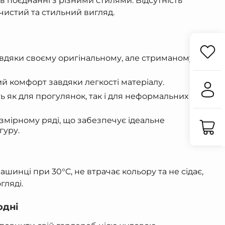
в поєднанні з різними стилями. Відсутність
чистий та стильний вигляд.
вдяки своєму оригінальному, але стриманому
 комфорт завдяки легкості матеріалу.
ть як для прогулянок, так і для неформальних
мірному ряді, що забезпечує ідеальне
гуру.
шинці при 30°C, не втрачає кольору та не сідає,
гляді.
одні