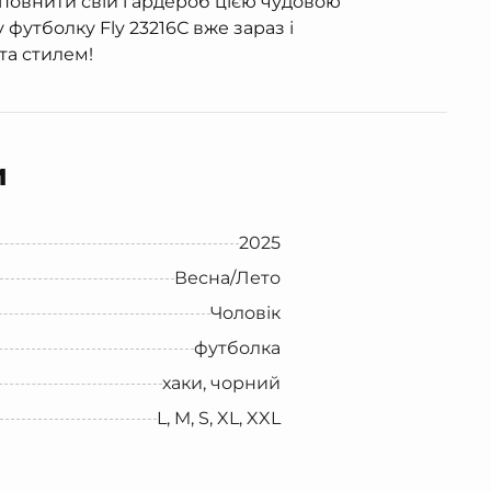
оповнити свій гардероб цією чудовою
футболку Fly 23216С вже зараз і
та стилем!
и
2025
Весна/Лето
Чоловік
футболка
хаки, чорний
L, M, S, XL, XXL