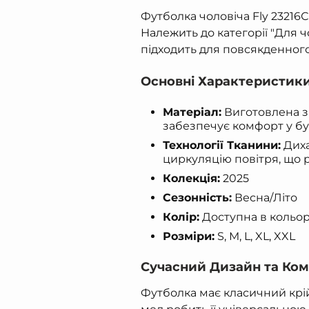
Футболка чоловіча Fly 23216С
Належить до категорії "Для ч
підходить для повсякденного
Основні Характеристик
Матеріал:
Виготовлена з 
забезпечує комфорт у бу
Технології Тканини:
Диха
циркуляцію повітря, що р
Колекція:
2025
Сезонність:
Весна/Літо
Колір:
Доступна в кольора
Розміри:
S, M, L, XL, XXL
Сучасний Дизайн та Ко
Футболка має класичний крій 