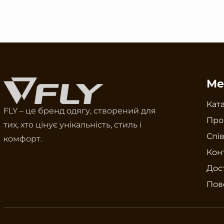
Ме
Кат
FLY – це бренд одягу, створений для
Про
тих, хто цінує унікальність, стиль і
Спі
комфорт.
Кон
Дост
Пов