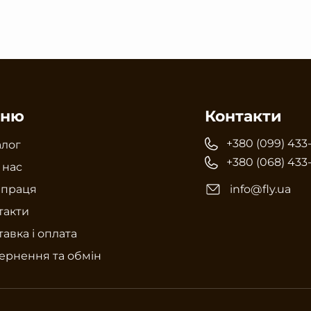
ню
Контакти
+380 (099) 433
алог
+380 (068) 433
 нас
впраця
info@fly.ua
такти
авка і оплата
ернення та обмін