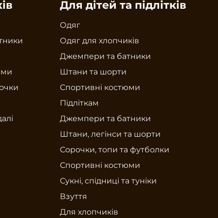
ків
Для дітей та підлітків
Одяг
тники
Одяг для хлопчиків
Джемпери та батники
юми
Штани та шорти
рочки
Спортивні костюми
Підліткам
далі
Джемпери та батники
Штани, легінси та шорти
Сорочки, топи та футболки
Спортивні костюми
Сукні, спідниці та туніки
Взуття
Для хлопчиків