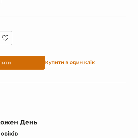
Купити в один клік
пити
 Кожен День
овіків