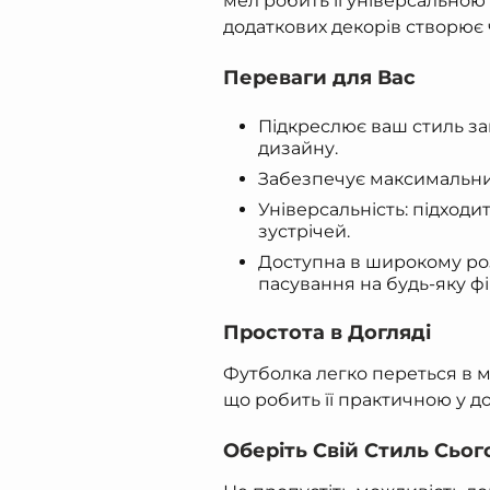
мел робить її універсальною 
додаткових декорів створює 
Переваги для Вас
Підкреслює ваш стиль за
дизайну.
Забезпечує максимальний
Універсальність: підходи
зустрічей.
Доступна в широкому роз
пасування на будь-яку фі
Простота в Догляді
Футболка легко переться в ма
що робить її практичною у до
Оберіть Свій Стиль Сьог