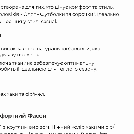
 створена для тих, хто цінує комфорт та стиль.
оловіків - Одяг - Футболки та сорочки". Ідеально
 носіння у стилі
casual
.
и
високоякісної натуральної бавовни, яка
дь-яку пору дня.
юча тканина забезпечує оптимальну
обить її ідеальною для теплого сезону.
х хаки та сір/мел.
мфортний Фасон
з круглим вирізом. Ніжний колір хаки чи сір/