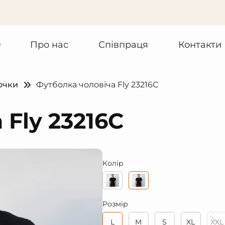
Про нас
Співпраця
Контакти
очки
Футболка чоловіча Fly 23216С
 Fly 23216С
Колір
Розмір
L
M
S
XL
XXL