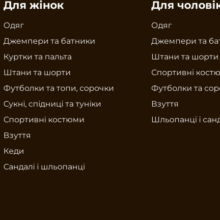
Для жінок
Для чолові
Одяг
Одяг
Джемпери та батники
Джемпери та ба
Куртки та пальта
Штани та шорти
Штани та шорти
Спортивні кост
Футболки та топи, сорочки
Футболки та со
Сукні, спідниці та туніки
Взуття
Спортивні костюми
Шльопанці і сан
Взуття
Кеди
Сандалі і шльопанці