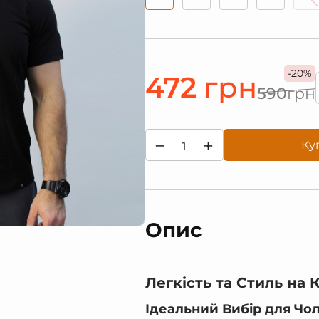
-20%
472
грн
590
грн
−
+
Ку
Опис
Легкість та Стиль на
Ідеальний Вибір для Чол