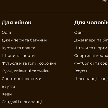
Пов
Для жінок
Для чолові
Одяг
Одяг
Джемпери та батники
Джемпери та ба
Куртки та пальта
Штани та шорти
Штани та шорти
Спортивні кост
Футболки та топи, сорочки
Футболки та со
Сукні, спідниці та туніки
Взуття
Спортивні костюми
Шльопанці і сан
Взуття
Кеди
Сандалі і шльопанці