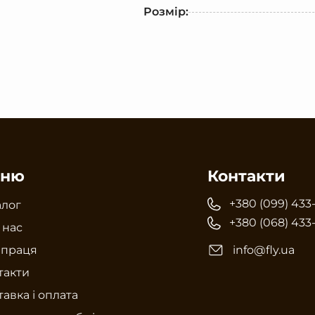
Розмір:
ню
Контакти
+380 (099) 433
алог
+380 (068) 433
 нас
впраця
info@fly.ua
такти
авка і оплата