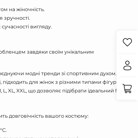
ом на жіночність.
 зручності.
 сучасності вигляду.
юбленцем завдяки своїм унікальним
оєднуючи модні тренди зі спортивним духом.
і, підходить для жінок з різними типами фігури.
, L, XL, XXL, що дозволяє підібрати ідеальний fit.
ть довговічність вашого костюму:
°C.