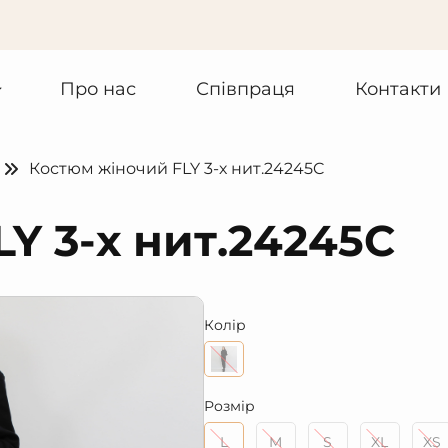
Про нас
Співпраця
Контакти
Костюм жіночий FLY 3-х нит.24245C
Y 3-х нит.24245C
Колір
Розмір
L
M
S
XL
XS