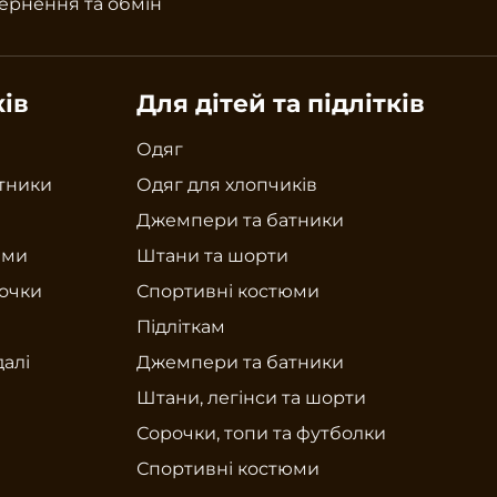
ернення та обмін
ків
Для дітей та підлітків
Одяг
тники
Одяг для хлопчиків
Джемпери та батники
юми
Штани та шорти
рочки
Спортивні костюми
Підліткам
далі
Джемпери та батники
Штани, легінси та шорти
Сорочки, топи та футболки
Спортивні костюми