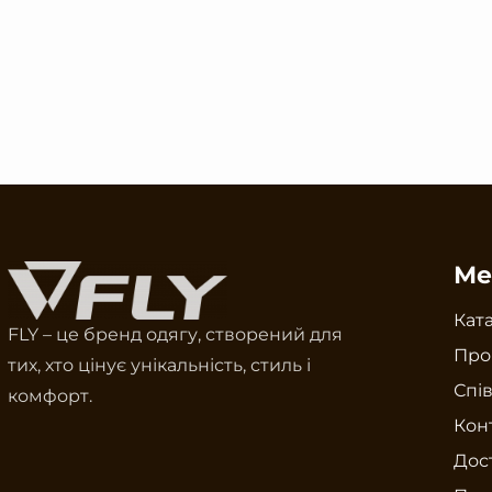
Ме
Кат
FLY – це бренд одягу, створений для
Про
тих, хто цінує унікальність, стиль і
Спі
комфорт.
Кон
Дост