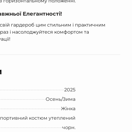
в горизонтальному положенні.
вжньої Елегантності!
 свій гардероб цим стильним і практичним
раз і насолоджуйтеся комфортом та
ації!
и
2025
Осень/Зима
Жінка
спортивний костюм утеплений
чорн.