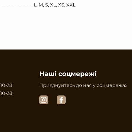
L, M, S, XL, XS, XXL
Наші соцмережі
-10-33
Приєднуйтесь до нас у соцмережах
-10-33