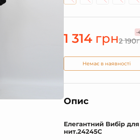
-
1 314
грн
2 190
Немає в наявності
Опис
Елегантний Вибір для
нит.24245C