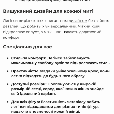
Колір:
чорний/сірий, синій/електрик
Вишуканий дизайн для кожної миті
Легінси вирізняються елегантним
дизайном
без зайвих
деталей, що робить їх універсальними. Чіткий крій
підкреслює силует, а м'які шви надають додатковий
комфорт.
Спеціально для вас
Стиль та комфорт:
Легінси забезпечують
максимальну свободу рухів та підкреслюють стиль.
Практичність:
Завдяки універсальному крою, вони
легко підходять до будь-якого образу.
Доступні розміри:
Пропонуються у широкій
розмірній сетці, серед якої кожна жінка знайде
свій ідеальний варіант.
Для всіх фігур:
Еластичність матеріалу робить
легінси підходящими для різних типів фігур,
надаючи впевненості кожній жінці.