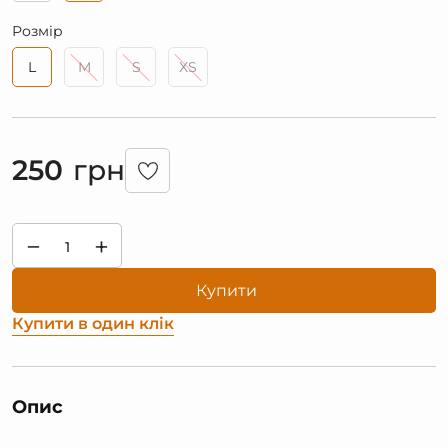
Розмір
L
M
S
XS
250
грн
−
+
Купити
Купити в один клік
Опис