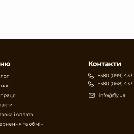
ню
Контакти
+380 (099) 433
алог
+380 (068) 433
 нас
впраця
info@fly.ua
такти
авка і оплата
ернення та обмін