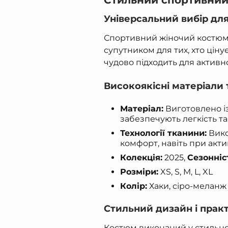
Стильний спортивний 
Універсальний вибір дл
Спортивний жіночий костюм 
супутником для тих, хто цін
чудово підходить для активно
Високоякісні матеріали т
Матеріал:
Виготовлено із
забезпечують легкість т
Технології тканини:
Вико
комфорт, навіть при акт
Колекція:
2025,
Сезонніс
Розміри:
XS, S, M, L, XL
Колір:
Хаки, сіро-меланж
Стильний дизайн і практ
Костюм виконаний у стильно