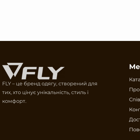
Ме
Кат
FLY – це бренд одягу, створений для
Про
тих, хто цінує унікальність, стиль і
Спі
комфорт.
Кон
Дост
Пов