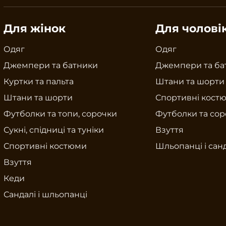
Для жінок
Для чолові
Одяг
Одяг
Джемпери та батники
Джемпери та ба
Куртки та пальта
Штани та шорти
Штани та шорти
Спортивні кост
Футболки та топи, сорочки
Футболки та со
Сукні, спідниці та туніки
Взуття
Спортивні костюми
Шльопанці і сан
Взуття
Кеди
Сандалі і шльопанці