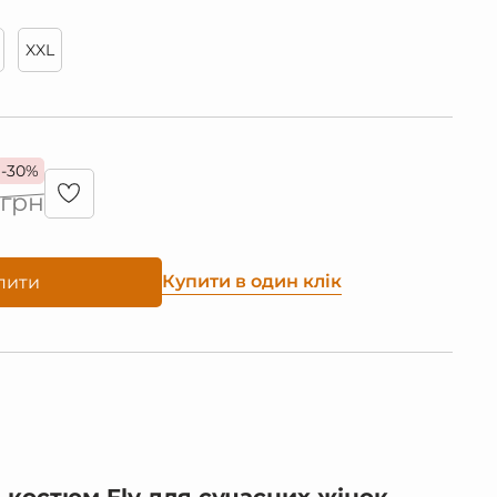
XXL
-30%
грн
Купити в один клік
пити