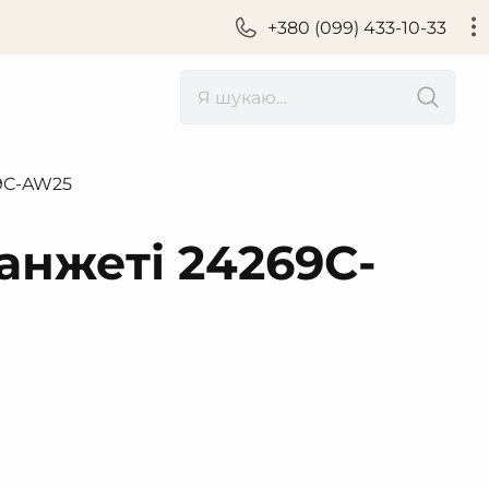
+380 (099) 433-10-33
69C-AW25
анжеті 24269C-