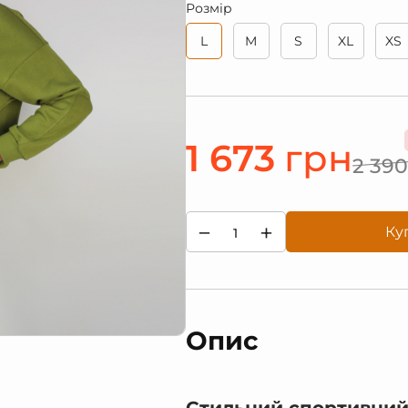
Розмір
L
M
S
XL
XS
1 673
грн
2 390
−
+
Ку
Опис