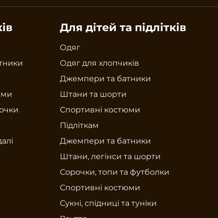
ків
Для дітей та підлітків
Одяг
тники
Одяг для хлопчиків
Джемпери та батники
юми
Штани та шорти
рочки
Спортивні костюми
Підліткам
далі
Джемпери та батники
Штани, легінси та шорти
Сорочки, топи та футболки
Спортивні костюми
Сукні, спідниці та туніки