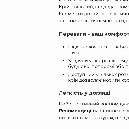
Крій – вільний, що додає ко
Елементи дизайну: практичні
а також еластичні манжети, 
Переваги – ваш комфорт
Підкреслює стиль і заб
житті.
Завдяки універсальному
будь-якої подорожі або 
Доступний у кількох розмі
крій дозволяє носити кос
Легкість у догляді
Цей спортивний костюм дуже
Рекомендації:
машинне пранн
низьких температурах, не ві