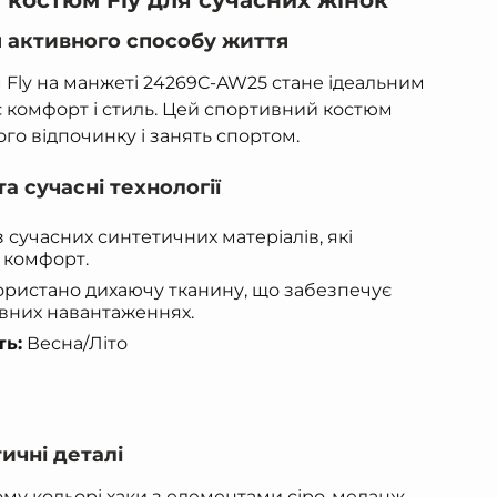
костюм Fly для сучасних жінок
я активного способу життя
Fly на манжеті 24269C-AW25 стане ідеальним
ує комфорт і стиль. Цей спортивний костюм
го відпочинку і занять спортом.
а сучасні технології
 сучасних синтетичних матеріалів, які
а комфорт.
ристано дихаючу тканину, що забезпечує
ивних навантаженнях.
ть:
Весна/Літо
ичні деталі
му кольорі хаки з елементами сіро-меланж.