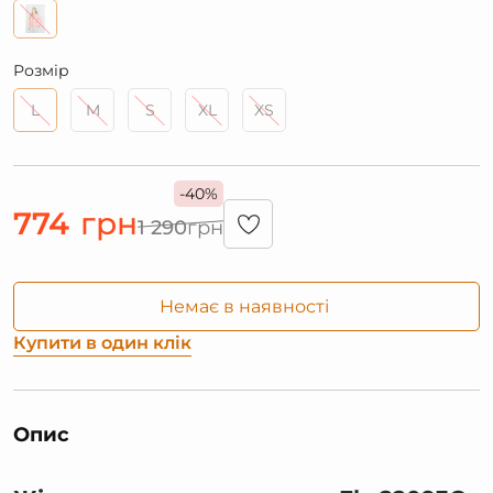
Розмір
L
M
S
XL
XS
-40%
774
грн
1 290
грн
Немає в наявності
Купити в один клік
Опис