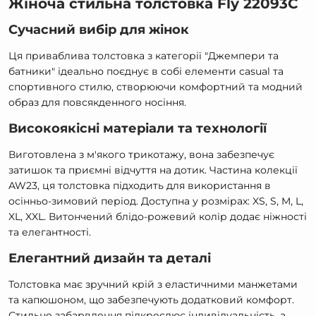
Жіноча стильна толстовка Fly 22093С
Сучасний вибір для жінок
Ця приваблива толстовка з категорії "Джемпери та
батники" ідеально поєднує в собі елементи
casual
та
спортивного стилю, створюючи комфортний та модний
образ для повсякденного носіння.
Високоякісні матеріали та технології
Виготовлена з м'якого трикотажу, вона забезпечує
затишок та приємні відчуття на дотик. Частина колекції
AW23, ця толстовка підходить для використання в
осінньо-зимовий період. Доступна у розмірах: XS, S, M, L,
XL, XXL. Витончений блідо-рожевий колір додає ніжності
та елегантності.
Елегантний дизайн та деталі
Толстовка має зручний крій з еластичними манжетами
та капюшоном, що забезпечують додатковий комфорт.
Стильне забарвлення підкреслює індивідуальність, а