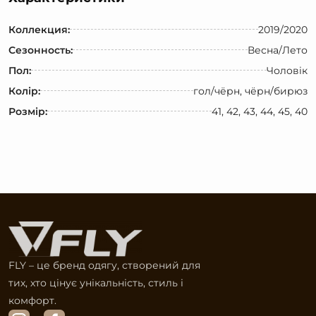
Коллекция:
2019/2020
Сезонность:
Весна/Лето
Пол:
Чоловік
Колір:
гол/чёрн, чёрн/бирюз
Розмір:
41, 42, 43, 44, 45, 40
FLY – це бренд одягу, створений для
тих, хто цінує унікальність, стиль і
комфорт.