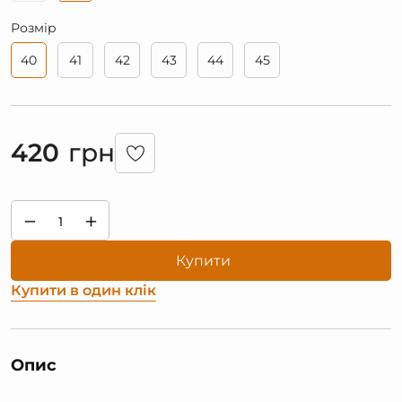
Розмір
40
41
42
43
44
45
420
грн
−
+
Купити
Купити в один клік
Опис