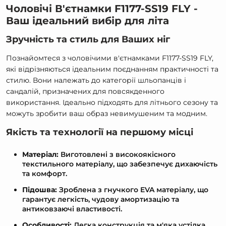
Чоловічі В'єтнамки F1177-SS19 FLY -
Ваш ідеальний вибір для літа
Зручність та стиль для Ваших ніг
Познайомтеся з чоловічими в'єтнамками F1177-SS19 FLY,
які відрізняються ідеальним поєднанням практичності та
стилю. Вони належать до категорії шльопанців і
сандалій, призначених для повсякденного
використання. Ідеально підходять для літнього сезону та
можуть зробити ваш образ невимушеним та модним.
Якість та технології на першому місці
Матеріал:
Виготовлені з високоякісного
текстильного матеріалу, що забезпечує дихаючість
та комфорт.
Підошва:
Зроблена з гнучкого EVA матеріалу, що
гарантує легкість, чудову амортизацію та
антиковзаючі властивості.
Особливості:
Легка конструкція та м'яка устілка