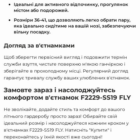
Ідеальні для активного відпочинку, прогулянок
містом або подорожей.
Розміри 36-41, що дозволяють легко обрати пару,
яка ідеально сидітиме на вашій нозі, забезпечуючи
вільну посадку.
Догляд за в'єтнамками
Щоб зберегти первісний вигляд і подовжити термін
служби взуття, чистьте поверхню м'якою ганчіркою і
зберігайте в прохолодному місці. Регулярний догляд
гарантує тривалу службу ваших улюблених в'єтнамок.
Замовте зараз і насолоджуйтесь
комфортом в'єтнамок F2229-SS19 FLY
Не зволікайте, додайте стиль та комфорт до вашого
літнього гардеробу просто зараз! Обирайте свій
ідеальний розмір і насолоджуйтеся кожним кроком у
в'єтнамках F2229-SS19 FLY. Натисніть "Купити" і
переконайтесь у їхній якості вже сьогодні!