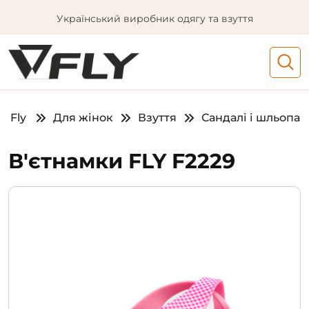
Український виробник одягу та взуття
Fly
Для жінок
Взуття
Сандалі і шльопан
В'єтнамки FLY F2229