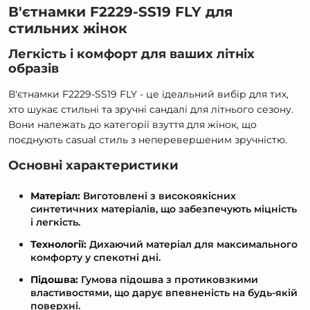
В'єтнамки F2229-SS19 FLY для
стильних жінок
Легкість і комфорт для ваших літніх
образів
В'єтнамки F2229-SS19 FLY - це ідеальний вибір для тих,
хто шукає стильні та зручні сандалі для літнього сезону.
Вони належать до категорії взуття для жінок, що
поєднують casual стиль з неперевершеним зручністю.
Основні характеристики
Матеріал:
Виготовлені з високоякісних
синтетичних матеріалів, що забезпечують міцність
і легкість.
Технології:
Дихаючий матеріал для максимального
комфорту у спекотні дні.
Підошва:
Гумова підошва з протиковзкими
властивостями, що дарує впевненість на будь-якій
поверхні.